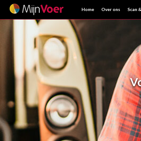
Home
Over ons
Scan &
V