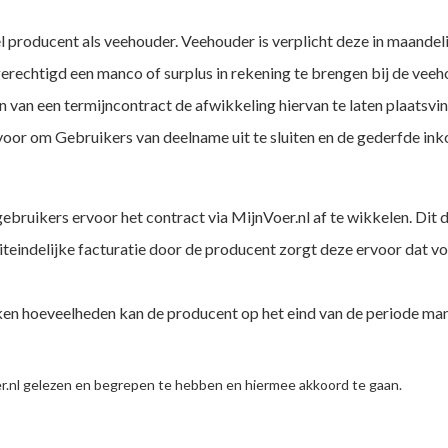
producent als veehouder. Veehouder is verplicht deze in maandeli
erechtigd een manco of surplus in rekening te brengen bij de veeh
n van een termijncontract de afwikkeling hiervan te laten plaatsvi
 voor om Gebruikers van deelname uit te sluiten en de gederfde in
ruikers ervoor het contract via MijnVoer.nl af te wikkelen. Dit do
e uiteindelijke facturatie door de producent zorgt deze ervoor dat
oken hoeveelheden kan de producent op het eind van de periode ma
r.nl gelezen en begrepen te hebben en hiermee akkoord te gaan.