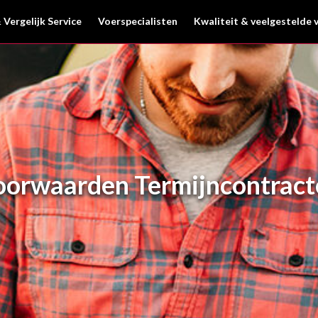
 Vergelijk Service
Voerspecialisten
Kwaliteit & veelgestelde 
oorwaarden Termijncontract