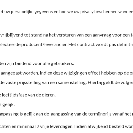
t uw persoonlijke gegevens en hoe we uw privacy beschermen wanneer
rijblijvend tot stand na het versturen van een aanvraag voor een 
electeerde producent/leverancier. Het contract wordt pas definiti
en zijn bindend voor alle gebruikers.
d aangepast worden. Indien deze wijzigingen effect hebben op de p
e vaste prijsstelling van een samenstelling. Hierbij geldt de volg
leeftijdsfase van de dieren.
 gelijk.
anpassing is gelijk aan de aanpassing van de termijnprijs vanaf he
achten en minimaal 2 vrije leverdagen. Indien afwijkend besteld wo