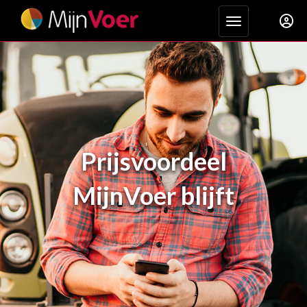
Toggle navigat
Prijsvoordeel
MijnVoer blijft