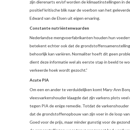
zijn dierenarts en/of worden de klimaatinstellingen in de
positief kritische blik naar de voerbon van het geleverde
Edward van de Elsen uit eigen ervaring.
Constante nutriëntenwaarden
Nederlandse mengvoerfabrikanten houden hun voeders q
betekent echter ook dat de grondstoffensamenstelling
behoorlijk kan variëren. Normaliter hoeft dit geen probl
dient deze informatie wel als eerste stap in beeld te 
verkeerde hoek wordt gezocht.”
Acute PIA
Om een en ander te verduidelijken komt Mary-Ann Bong
vleesvarkenshouder klaagde dat zijn varkens plots veel 
tegen PIA de enige remedie. Totdat de varkenshouder een
dat de grondstoffenopbouw van zijn voer in de loop van
Goed voor de prijs, maar minder gunstig voor de gezondhe