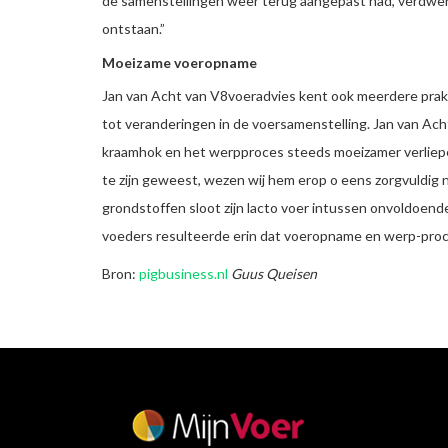
de samenstellingen weer terug aangepast had, verdwene
ontstaan.”
Moeizame voeropname
Jan van Acht van V8voeradvies kent ook meerdere prakti
tot veranderingen in de voersamenstelling. Jan van Ac
kraamhok en het werpproces steeds moeizamer verliepen
te zijn geweest, wezen wij hem erop o eens zorgvuldig n
grondstoffen sloot zijn lacto voer intussen onvoldoende
voeders resulteerde erin dat voeropname en werp-proce
Bron:
pigbusiness.nl
Guus Queisen