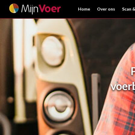
Home
Over ons
Scan &
voer