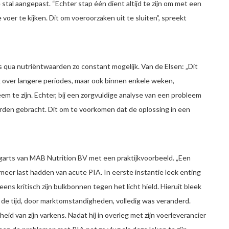
 stal aangepast. “Echter stap één dient altijd te zijn om met een
 voer te kijken. Dit om voeroorzaken uit te sluiten”, spreekt
ua nutriëntwaarden zo constant mogelijk. Van de Elsen: „Dit
 over langere periodes, maar ook binnen enkele weken,
eem te zijn. Echter, bij een zorgvuldige analyse van een probleem
worden gebracht. Dit om te voorkomen dat de oplossing in een
arts van MAB Nutrition BV met een praktijkvoorbeeld. „Een
meer last hadden van acute PIA. In eerste instantie leek enting
s kritisch zijn bulkbonnen tegen het licht hield. Hieruit bleek
 de tijd, door marktomstandigheden, volledig was veranderd.
id van zijn varkens. Nadat hij in overleg met zijn voerleverancier