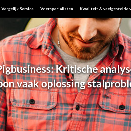
 Vergelijk Service
Voerspecialisten
Kwaliteit & veelgestelde 
Pigbusiness: Kritische analys
bon vaak oplossing stalprob