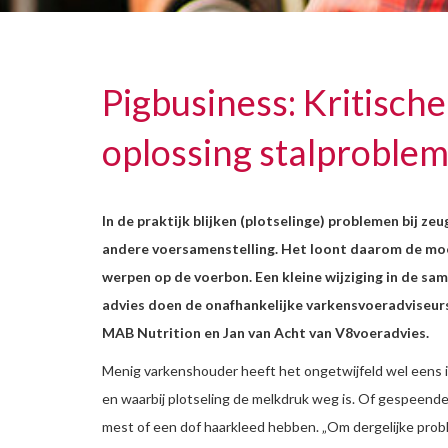
Pigbusiness: Kritisch
oplossing stalproble
In de praktijk blijken (plotselinge) problemen bij z
andere voersamenstelling. Het loont daarom de moei
werpen op de voerbon. Een kleine wijziging in de sa
advies doen de onafhankelijke varkensvoeradviseur
MAB Nutrition en Jan van Acht van V8voeradvies.
Menig varkenshouder heeft het ongetwijfeld wel eens 
en waarbij plotseling de melkdruk weg is. Of gespeen
mest of een dof haarkleed hebben. „Om dergelijke pro