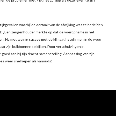
n de problemen met PIA net zo vlug als deze leken te zijn
jkgevallen waarbij de oorzaak van de afwijking was te herleiden
ht: „Een zeugenhouder merkte op dat de voeropname in het
. Na met weinig succes met de klimaatinstellingen in de weer
aar zijn bulkbonnen te kijken. Door verschuivingen in
 goed aan bij zijn dracht samenstelling. Aanpassing van zijn
s weer snel liepen als vanouds.”