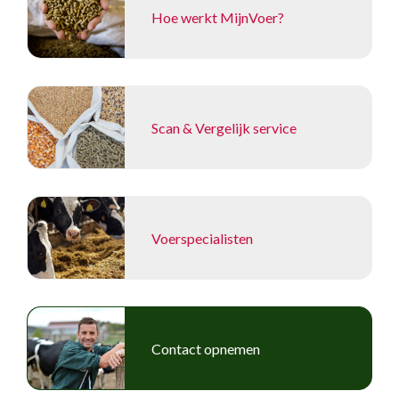
Hoe werkt MijnVoer?
Scan & Vergelijk service
Voerspecialisten
Contact opnemen