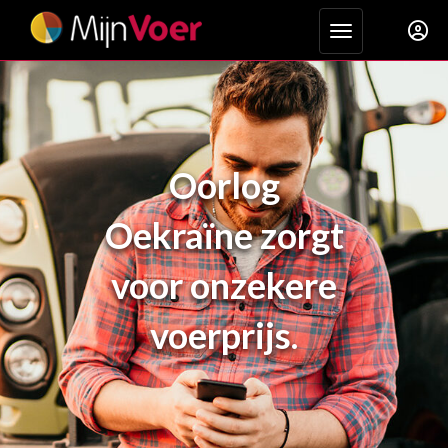
Toggle navigat
Oorlog
Oekraïne zorgt
voor onzekere
voerprijs.