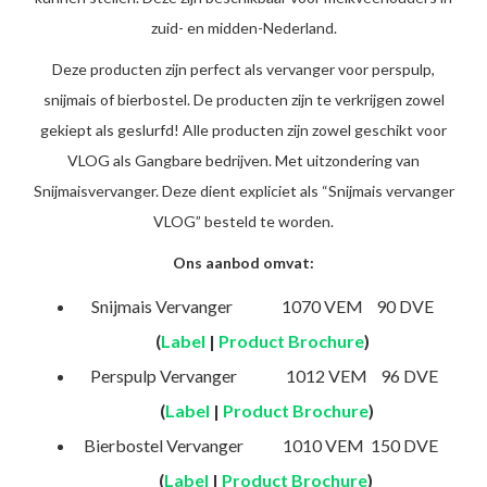
zuid- en midden-Nederland.
Deze producten zijn perfect als vervanger voor perspulp,
snijmais of bierbostel. De producten zijn te verkrijgen zowel
gekiept als geslurfd! Alle producten zijn zowel geschikt voor
VLOG als Gangbare bedrijven. Met uitzondering van
Snijmaisvervanger. Deze dient expliciet als “Snijmais vervanger
VLOG” besteld te worden.
Ons aanbod omvat:
Snijmais Vervanger
1070 VEM 90 DVE
(
Label
|
Product Brochure
)
Perspulp Vervanger
1012 VEM 96 DVE
(
Label
|
Product Brochure
)
Bierbostel Vervanger
1010 VEM 150 DVE
(
Label
|
Product Brochure
)