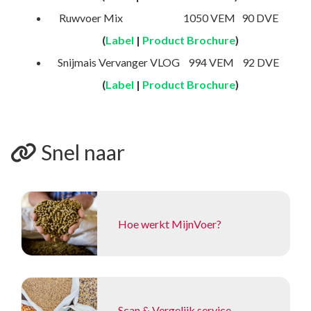
Ruwvoer Mix
1050 VEM 90 DVE
(
Label
|
Product Brochure
)
Snijmais Vervanger VLOG 994 VEM 92 DVE
(
Label
|
Product Brochure
)
Snel naar
Hoe werkt MijnVoer?
Scan & Vergelijk service