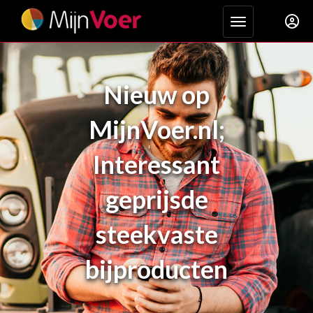
Toggle navigat
Nieuw op
MijnVoer.nl;
Interessant
geprijsde
steekvaste
bijproducten