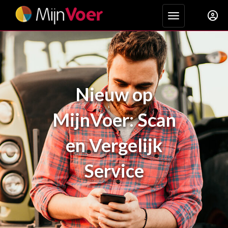
Toggle navigat
Nieuw op
MijnVoer: Scan
en Vergelijk
Service