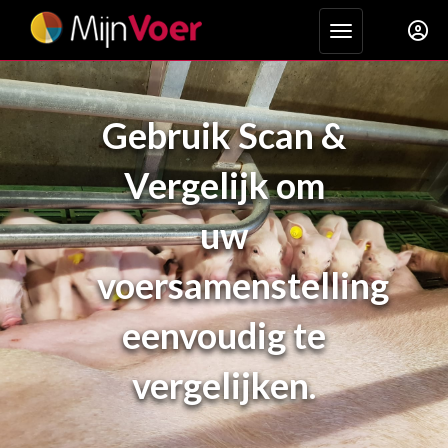
Toggle navigat
Gebruik Scan &
Vergelijk om
uw
voersamenstelling
eenvoudig te
vergelijken.