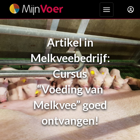
Toggle navigat
Artikel in
Melkveebedrijf:
Cursus
“Voeding van
Melkvee” goed
ontvangen!