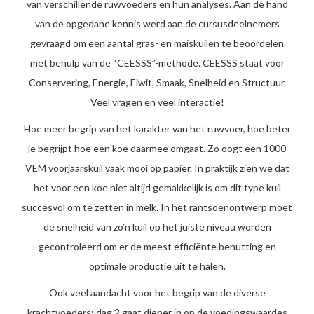
van verschillende ruwvoeders en hun analyses. Aan de hand
van de opgedane kennis werd aan de cursusdeelnemers
gevraagd om een aantal gras- en maiskuilen te beoordelen
met behulp van de “CEESSS”-methode. CEESSS staat voor
Conservering, Energie, Eiwit, Smaak, Snelheid en Structuur.
Veel vragen en veel interactie!
Hoe meer begrip van het karakter van het ruwvoer, hoe beter
je begrijpt hoe een koe daarmee omgaat. Zo oogt een 1000
VEM voorjaarskuil vaak mooi op papier. In praktijk zien we dat
het voor een koe niet altijd gemakkelijk is om dit type kuil
succesvol om te zetten in melk. In het rantsoenontwerp moet
de snelheid van zo’n kuil op het juiste niveau worden
gecontroleerd om er de meest efficiënte benutting en
optimale productie uit te halen.
Ook veel aandacht voor het begrip van de diverse
krachtvoeders; dag 2 gaat dieper in op de voedingswaardes