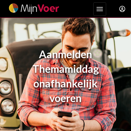
Toggle navigat
Aanmelden
Themamiddag
onafhankelijk
voeren