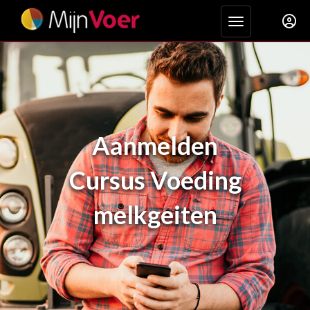
Toggle navigat
Aanmelden
Cursus Voeding
melkgeiten